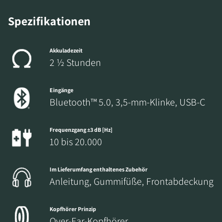
REGISTRIEREN
Spezifikationen
Füllen Sie das Formular aus, um sofortigen
Zugriff auf alle gesperrten Download-Dateien
Akkuladezeit
auf der Website zu erhalten.
2 ½ Stunden
Eingänge
Bluetooth™ 5.0, 3,5-mm-Klinke, USB-C
Frequenzgang ±3 dB [Hz]
10 bis 20.000
Im Lieferumfang enthaltenes Zubehör
Anleitung, Gummifüße, Frontabdeckung
Kopfhörer Prinzip
Over-Ear-Kopfhörer