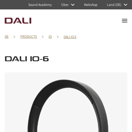
Sound Academy
Über
Webshop
Land (DE)
DE
PRODUCTS
IO
DALI IO 6
DALI IO-6