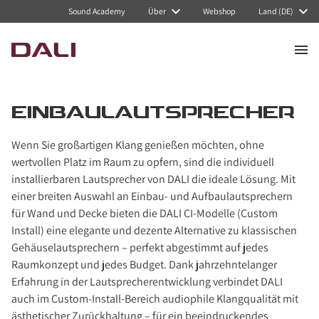
Navigated to Einbaulautsprecher
Sound Academy
Über
Webshop
Land (DE)
EINBAULAUTSPRECHER
Wenn Sie großartigen Klang genießen möchten, ohne
wertvollen Platz im Raum zu opfern, sind die individuell
installierbaren Lautsprecher von DALI die ideale Lösung. Mit
einer breiten Auswahl an Einbau- und Aufbau­lautsprechern
für Wand und Decke bieten die DALI CI-Modelle (Custom
Install) eine elegante und dezente Alternative zu klassischen
Gehäuselautsprechern – perfekt abgestimmt auf jedes
Raumkonzept und jedes Budget. Dank jahrzehntelanger
Erfahrung in der Lautsprecherentwicklung verbindet DALI
auch im Custom-Install-Bereich audiophile Klangqualität mit
ästhetischer Zurückhaltung – für ein beeindruckendes