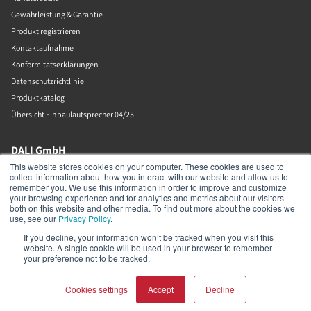
Gewährleistung & Garantie
Produkt registrieren
Kontaktaufnahme
Konformitätserklärungen
Datenschutzrichtlinie
Produktkatalog
Übersicht Einbaulautsprecher 04/25
DALI GmbH
This website stores cookies on your computer. These cookies are used to
collect information about how you interact with our website and allow us to
Berliner Ring 89
remember you. We use this information in order to improve and customize
Bensheim
your browsing experience and for analytics and metrics about our visitors
64625
both on this website and other media. To find out more about the cookies we
Deutschland
use, see our
Privacy Policy
.
06251-8079010
If you decline, your information won’t be tracked when you visit this
website. A single cookie will be used in your browser to remember
your preference not to be tracked.
Impressum
Cookies settings
Accept
Decline