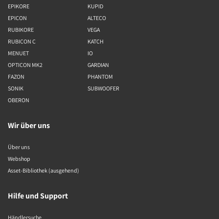
EPIKORE
KUPID
EPICON
ALTECO
RUBIKORE
VEGA
RUBICON C
KATCH
MENUET
IO
OPTICON MK2
GARDIAN
FAZON
PHANTOM
SONIK
SUBWOOFER
OBERON
Wir über uns
Über uns
Webshop
Asset-Bibliothek (ausgehend)
Hilfe und Support
Händlersuche