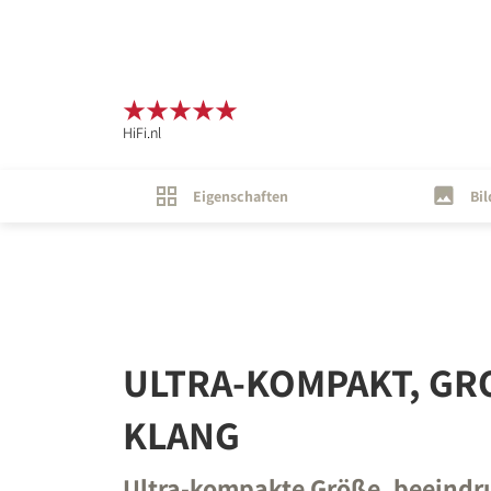
REGI
HiFi.nl
Fill out th
website.
Eigenschaften
Bil
ULTRA-KOMPAKT, GR
KLANG
Ultra-kompakte Größe, beeindr