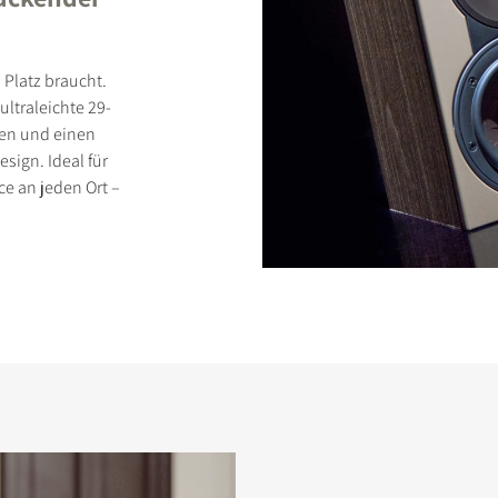
 Platz braucht.
ultraleichte 29-
ten und einen
ign. Ideal für
e an jeden Ort –