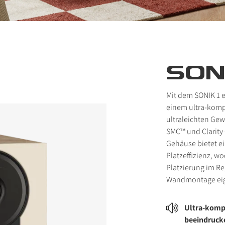
SONI
Mit dem SONIK 1 e
einem ultra-komp
ultraleichten Gew
SMC™ und Clarit
Gehäuse bietet e
Platzeffizienz, wo
Platzierung im Re
Wandmontage eig
Ultra-komp
beeindruck