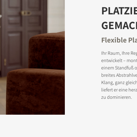
PLATZI
GEMAC
Flexible P
Ihr Raum, Ihre Re
entwickelt – mont
einem Standfuß ode
breites Abstrahlv
Klang, ganz gleic
liefert er eine 
zu dominieren.