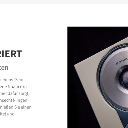
RIERT
ten
hehens. Sein
jede Nuance in
ner dafür sorgt,
nsecht klingen.
enießen Sie einen
itel und