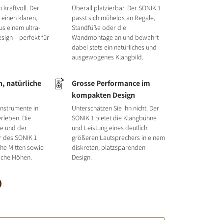
 kraftvoll. Der
Überall platzierbar. Der SONIK 1
t einen klaren,
passt sich mühelos an Regale,
us einem ultra-
Standfüße oder die
ign – perfekt für
Wandmontage an und bewahrt
dabei stets ein natürliches und
ausgewogenes Klangbild.
, natürliche
Grosse Performance im
kompakten Design
nstrumente in
Unterschätzen Sie ihn nicht. Der
rleben. Die
SONIK 1 bietet die Klangbühne
e und der
und Leistung eines deutlich
er des SONIK 1
größeren Lautsprechers in einem
iche Mitten sowie
diskreten, platzsparenden
eiche Höhen.
Design.