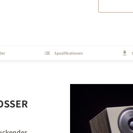
STER TO DOWNLOAD
e form to receive instant access to all the locked download files acros
der
Spezifikationen
OSSER
uckender