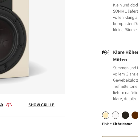
Klein und doch
SONIK 1 liefer
vollen Klang a
kompakten Des
kleine Räume.
S
Klare Höhen
Mitten
Stimmen und I
vollem Glanz e
Gewebekalott
Tiefmitteltön
liefern natürl
klare, detailr
60
SHOW GRILLE
Finish
:
Eiche Natur