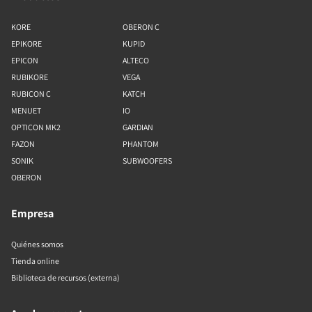
KORE
OBERON C
EPIKORE
KUPID
EPICON
ALTECO
RUBIKORE
VEGA
RUBICON C
KATCH
MENUET
IO
OPTICON MK2
GARDIAN
FAZON
PHANTOM
SONIK
SUBWOOFERS
OBERON
Empresa
Quiénes somos
Tienda online
Biblioteca de recursos (externa)