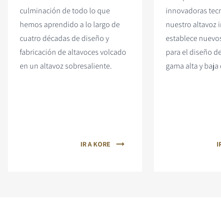
culminación de todo lo que
innovadoras tec
hemos aprendido a lo largo de
nuestro altavoz i
cuatro décadas de diseño y
establece nuevo
fabricación de altavoces volcado
para el diseño d
en un altavoz sobresaliente.
gama alta y baja 
IR A KORE
I