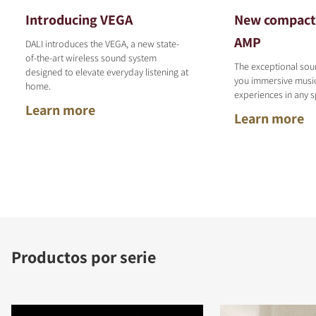
Introducing VEGA
New compact 
AMP
DALI introduces the VEGA, a new state-
of-the-art wireless sound system
The exceptional sou
designed to elevate everyday listening at
COMPARAR PRODUCTOS
you immersive musi
home.
experiences in any s
Learn more
Learn more
Productos por serie