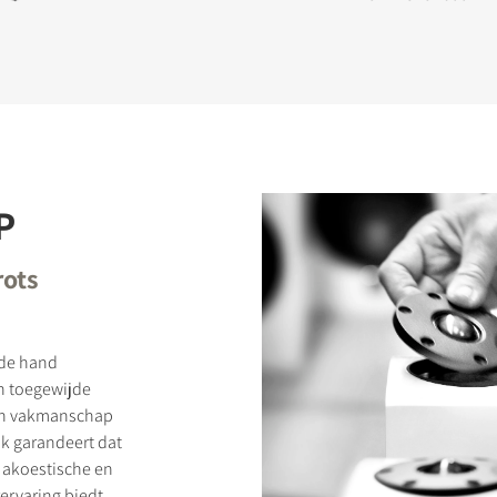
P
rots
 de hand
n toegewijde
aan vakmanschap
ak garandeert dat
e akoestische en
ervaring biedt