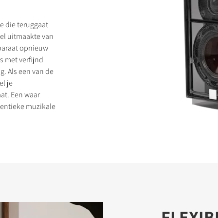
e die teruggaat
eel uitmaakte van
pparaat opnieuw
 met verfijnd
LIJKEN
g. Als een van de
l je
at. Een waar
hentieke muzikale
FLEXIB