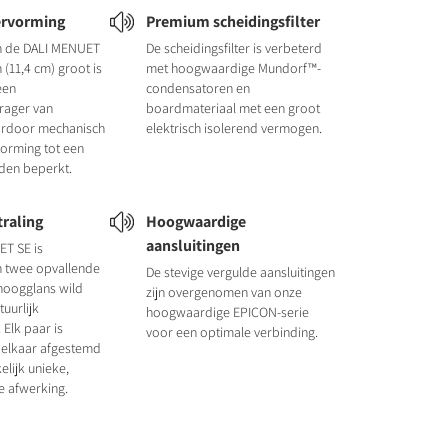
ervorming
Premium scheidingsfilter
n de DALI MENUET
De scheidingsfilter is verbeterd
h (11,4 cm) groot is
met hoogwaardige Mundorf™-
een
condensatoren en
rager van
boardmateriaal met een groot
ardoor mechanisch
elektrisch isolerend vermogen.
vorming tot een
en beperkt.
traling
Hoogwaardige
aansluitingen
T SE is
in twee opvallende
De stevige vergulde aansluitingen
hoogglans wild
zijn overgenomen van onze
uurlijk
hoogwaardige EPICON-serie
 Elk paar is
voor een optimale verbinding.
 elkaar afgestemd
elijk unieke,
 afwerking.