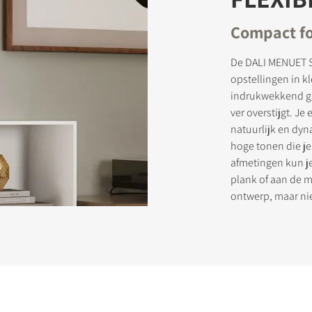
Compact fo
STREER JE OM TE DOWNLOADEN
De DALI MENUET S
opstellingen in k
rmulier in om toegang te krijgen tot alle vergrendelde downloadbes
indrukwekkend gro
.
ver overstijgt. J
natuurlijk en dy
hoge tonen die j
afmetingen kun j
plank of aan de m
ontwerp, maar niet