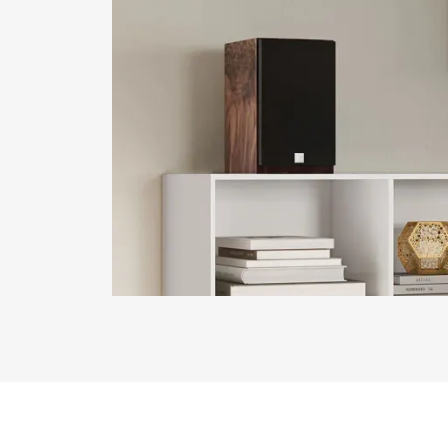
REGI
Vul het fo
de website