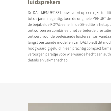
luidsprekers
De DALI MENUET SE bouwt voort op een rijke traditi
tot de jaren negentig, toen de originele MENUET d
de bejubelde ROYAL-serie. In de SE-editie is het a
ontworpen en combineert het verbeterde prestaties
PRODUCTEN VERGE
ontwerp voor de veeleisende luisteraar van vandaa
langst bestaande modellen van DALI biedt dit mode
hoogwaardig geluid in een prachtig compact forma
verborgen pareltje voor wie waarde hecht aan aut
details en vakmanschap.