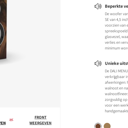
Beperkte v
De woofer va
SE van 4,5 inc
voorzien van 
spreekspoeld
glasvezel, wa
verlies en ver
minimum word
Unieke uits
De DALI MENUE
verkrijgbaar 
afwerkingen: 
walnoot en nat
walnootfineer.
zorgvuldig op
voor een werk
handgemaakte
FRONT
VEN
WEERGEVEN