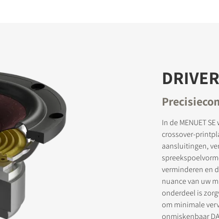
DRIVER
Precisieco
In de MENUET SE
crossover-printp
aansluitingen, ve
spreekspoelvorme
verminderen en de
nuance van uw muz
onderdeel is zorg
om minimale verv
onmiskenbaar DAL