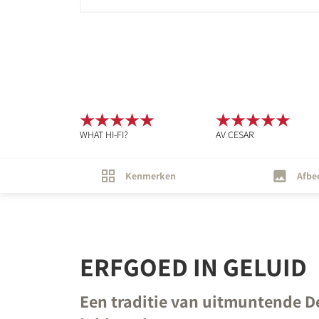
WHAT HI-FI?
AV CESAR
Kenmerken
Afbe
ERFGOED IN GELUID
Een traditie van uitmuntende D