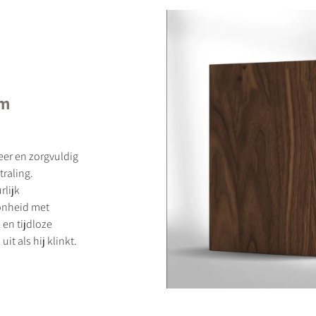
um
eer en zorgvuldig
traling.
rlijk
onheid met
en tijdloze
it als hij klinkt.