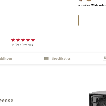
Afwerking
:
Wilde walno
LB Tech Reviews
eldingen
Specificaties
eense