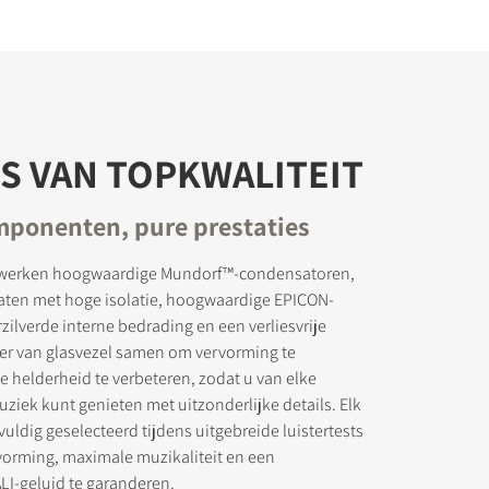
S VAN TOPKWALITEIT
mponenten, pure prestaties
 werken hoogwaardige Mundorf™-condensatoren,
laten met hoge isolatie, hoogwaardige EPICON-
rzilverde interne bedrading en een verliesvrije
r van glasvezel samen om vervorming te
 helderheid te verbeteren, zodat u van elke
iek kunt genieten met uitzonderlijke details. Elk
vuldig geselecteerd tijdens uitgebreide luistertests
orming, maximale muzikaliteit en een
I-geluid te garanderen.