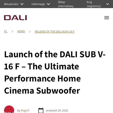
Sklep
Kraj
Aktualności
Informacje
internetowy
(zagranica)
PL
NEWS
RELEASE OF THE DALI SUB V 16 F
Launch of the DALI SUB V-
16 F – The Ultimate
Performance Home
Cinema Subwoofer
by
Maja P.
wrzesień 24. 2025