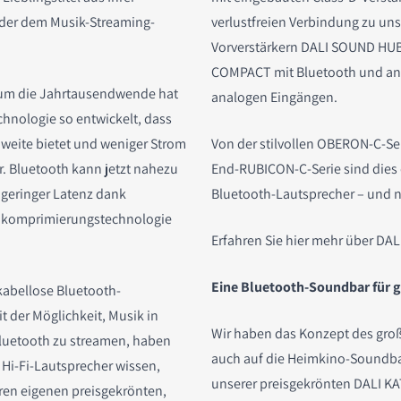
oder dem Musik-Streaming-
verlustfreien Verbindung zu un
Vorverstärkern DALI SOUND H
COMPACT mit Bluetooth und and
g um die Jahrtausendwende hat
analogen Eingängen.
chnologie so entwickelt, dass
hweite bietet und weniger Strom
Von der stilvollen OBERON-C-Ser
or. Bluetooth kann jetzt nahezu
End-RUBICON-C-Serie sind dies 
t geringer Latenz dank
Bluetooth-Lautsprecher – und n
diokomprimierungstechnologie
Erfahren Sie hier mehr über DAL
Eine Bluetooth-Soundbar für 
kabellose Bluetooth-
t der Möglichkeit, Musik in
Wir haben das Konzept des groß
Bluetooth zu streamen, haben
auch auf die Heimkino-Soundba
r Hi-Fi-Lautsprecher wissen,
unserer preisgekrönten DALI K
n eigenen preisgekrönten,