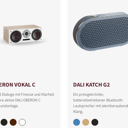
ERON VOKAL C
DALI KATCH G2
t Dialoge mit Finesse und Klarheit
Ein preisgekrönter,
hre aktive DALI OBERON C
batteriebetriebener Bluetooth-
oundanlage.
Lautsprecher mit atemberauben
Klang.