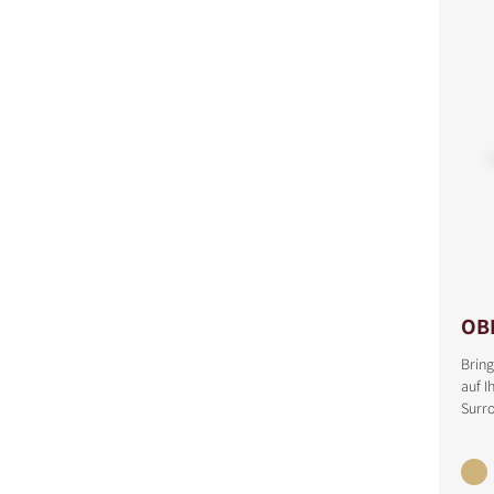
OB
Bring
auf I
Surr