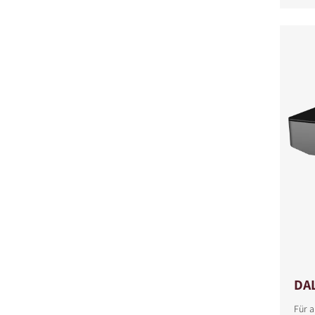
DA
Für a