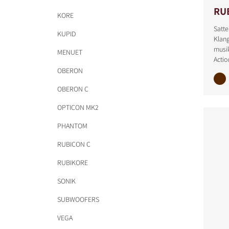
RU
KORE
Satte
KUPID
Klang
musik
MENUET
Actio
OBERON
OBERON C
OPTICON MK2
PHANTOM
RUBICON C
RUBIKORE
SONIK
SUBWOOFERS
VEGA