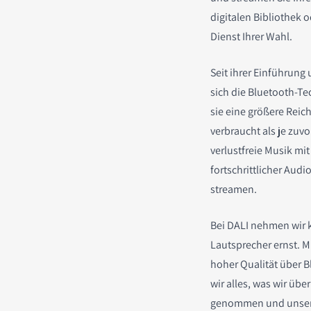
digitalen Bibliothek 
Dienst Ihrer Wahl.
Seit ihrer Einführun
sich die Bluetooth-Te
sie eine größere Reic
verbraucht als je zuv
verlustfreie Musik mi
fortschrittlicher Au
streamen.
Bei DALI nehmen wir 
Lautsprecher ernst. Mi
hoher Qualität über 
wir alles, was wir übe
genommen und unsere