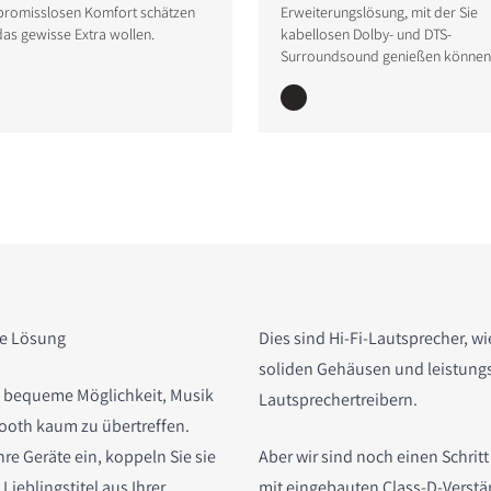
romisslosen Komfort schätzen
Erweiterungslösung, mit der Sie
as gewisse Extra wollen.
kabellosen Dolby- und DTS-
Surroundsound genießen können
ive Lösung
Dies sind Hi-Fi-Lautsprecher, wi
soliden Gehäusen und leistung
d bequeme Möglichkeit, Musik
Lautsprechertreibern.
tooth kaum zu übertreffen.
hre Geräte ein, koppeln Sie sie
Aber wir sind noch einen Schrit
Lieblingstitel aus Ihrer
mit eingebauten Class-D-Verstä