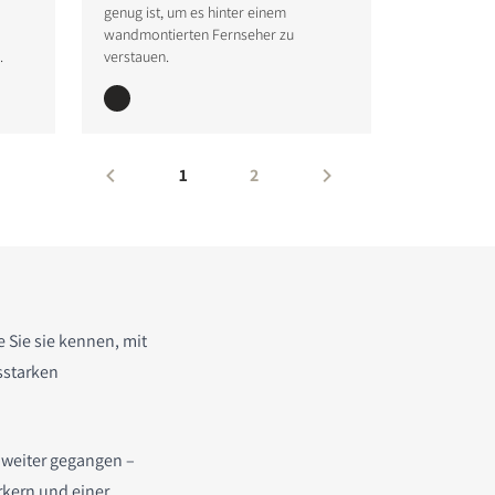
genug ist, um es hinter einem
wandmontierten Fernseher zu
.
verstauen.
1
2
e Sie sie kennen, mit
sstarken
t weiter gegangen –
rkern und einer