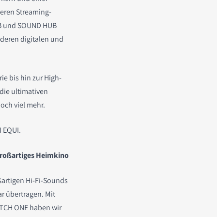
seren Streaming-
UB und SOUND HUB
eren digitalen und
ie bis hin zur High-
die ultimativen
och viel mehr.
I EQUI.
großartiges Heimkino
artigen Hi-Fi-Sounds
r übertragen. Mit
ATCH ONE haben wir