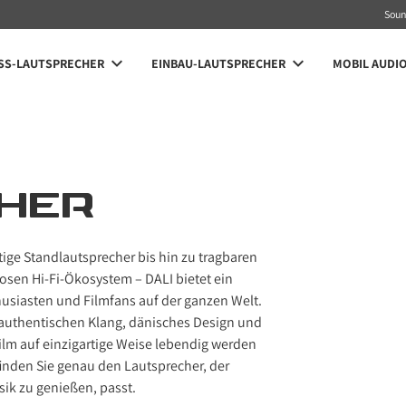
Sou
SS-LAUTSPRECHER
EINBAU-LAUTSPRECHER
MOBIL AUDI
HER
ge Standlautsprecher bis hin zu tragbaren
sen Hi-Fi-Ökosystem – DALI bietet ein
thusiasten und Filmfans auf der ganzen Welt.
 authentischen Klang, dänisches Design und
ilm auf einzigartige Weise lebendig werden
inden Sie genau den Lautsprecher, der
sik zu genießen, passt.