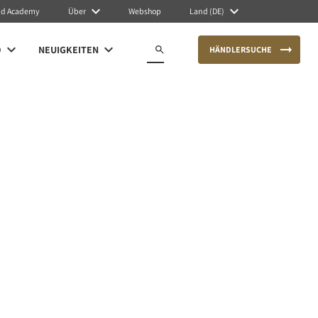
nd Academy
Über
Webshop
Land (DE)
O
NEUIGKEITEN
HÄNDLERSUCHE