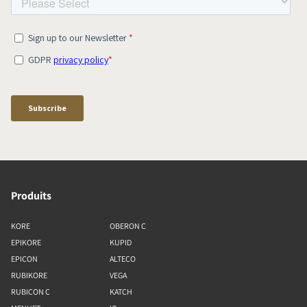
Produits
KORE
OBERON C
EPIKORE
KUPID
EPICON
ALTECO
RUBIKORE
VEGA
RUBICON C
KATCH