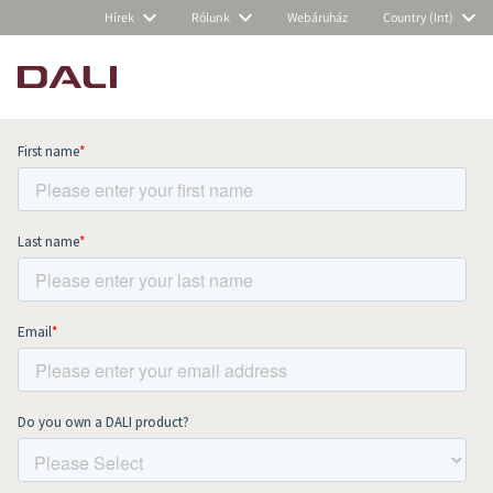
Hírek
Rólunk
Webáruház
Country (Int)
Subscribe to our newsletter and stay
up to date with all news and events.
COMPARE PRODUCTS