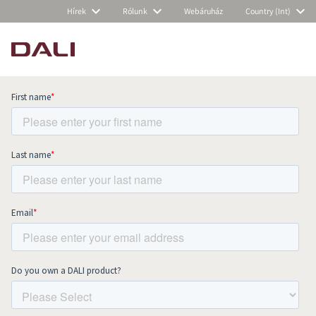
Hírek
Rólunk
Webáruház
Country (Int)
Subscribe to our newsletter and stay
up to date with all news and events.
COMPARE PRODUCTS