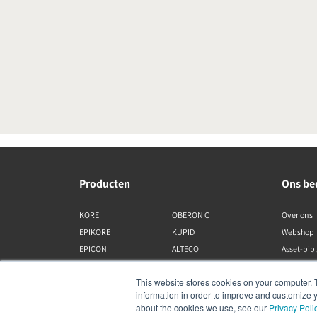
Producten
Ons bed
KORE
OBERON C
Over ons
EPIKORE
KUPID
Webshop
EPICON
ALTECO
Asset-bib
RUBIKORE
VEGA
This website stores cookies on your computer. 
RUBICON C
KATCH
information in order to improve and customize y
MENUET
IO
about the cookies we use, see our
Privacy Poli
OPTICON MK2
GARDIAN