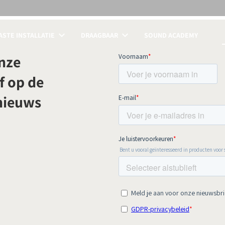
STE INSTALLATIE
DRAAGBAAR
SOUND ACADEMY
LIJKEN
onze
f op de
 nieuws