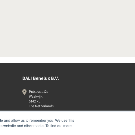
DALI Benelux B.V.
Putstraat 12c
Waalwijk
5142 RL
The Netherlands
+31 (0)85 105 50 50
ite and allow us to remember you. We use this
info@dalibenelux.com
is website and other media. To find out more