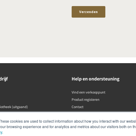
rijf
Help en ondersteuning
Vind een verkooppunt
Product registeren
liotheek (uitgaand)
Contact
DALI-beleid
These cookies are used to collect information about how you interact with our webs
our browsing experience and for analytics and metrics about our visitors both on th
cy
.