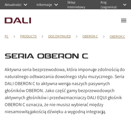
Sklep
Kraj
Navigated to Seria OBERON C
Aktualności
Informacje
internetowy
(zagranica)
PL
PRODUCTS
DISCONTINUED
OBERON C
OBERON C
SERIA OBERON C
Aktywna seria bezprzewodowa, która imponuje zdolnością do
naturalnego odtwarzania dowolnego stylu muzycznego. Seria
DALI OBERON C to aktywna wersja naszych pasywnych
głośników OBERON. Jako część gamy bezprzewodowych
aktywnych głośników i przedwzmacniaczy DALI EQUI głośnik
OBERON C oznacza, że nie musisz wybierać między
niesamowitą jakością dźwięku a wygodną integracją.