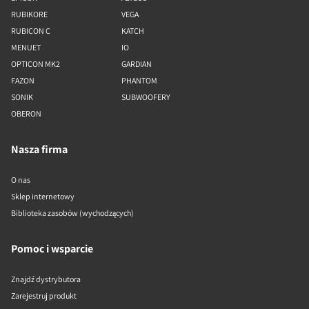
RUBIKORE
VEGA
RUBICON C
KATCH
MENUET
IO
OPTICON MK2
GARDIAN
FAZON
PHANTOM
SONIK
SUBWOOFERY
OBERON
Nasza firma
O nas
Sklep internetowy
Biblioteka zasobów (wychodzących)
Pomoc i wsparcie
Znajdź dystrybutora
Zarejestruj produkt