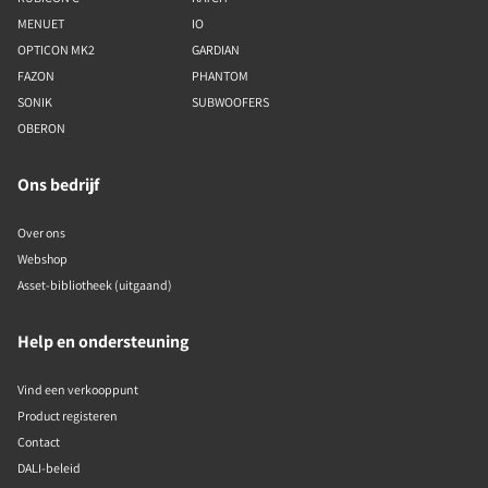
MENUET
IO
OPTICON MK2
GARDIAN
FAZON
PHANTOM
SONIK
SUBWOOFERS
OBERON
Ons bedrijf
Over ons
Webshop
Asset-bibliotheek (uitgaand)
Help en ondersteuning
Vind een verkooppunt
Product registeren
Contact
DALI-beleid