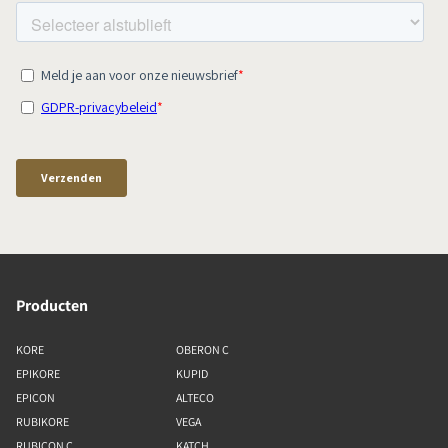
Producten
KORE
OBERON C
EPIKORE
KUPID
EPICON
ALTECO
RUBIKORE
VEGA
RUBICON C
KATCH