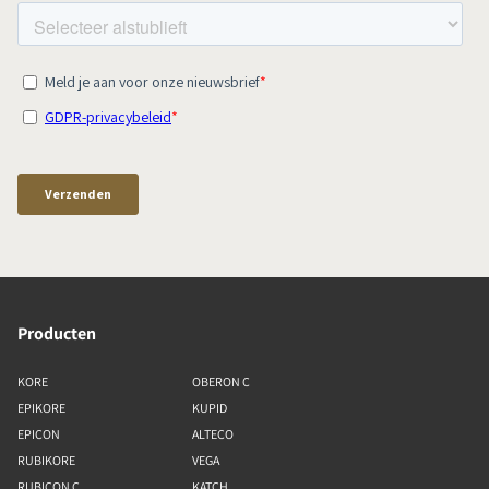
Producten
KORE
OBERON C
EPIKORE
KUPID
EPICON
ALTECO
RUBIKORE
VEGA
RUBICON C
KATCH