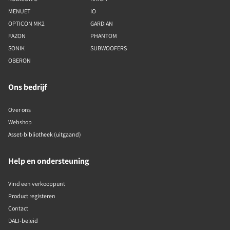
MENUET
IO
OPTICON MK2
GARDIAN
FAZON
PHANTOM
SONIK
SUBWOOFERS
OBERON
Ons bedrijf
Over ons
Webshop
Asset-bibliotheek (uitgaand)
Help en ondersteuning
Vind een verkooppunt
Product registeren
Contact
DALI-beleid