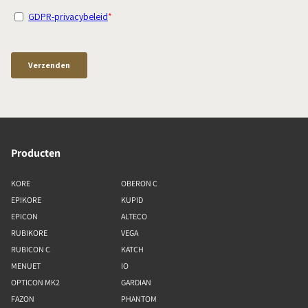
Producten
KORE
OBERON C
EPIKORE
KUPID
EPICON
ALTECO
RUBIKORE
VEGA
RUBICON C
KATCH
MENUET
IO
OPTICON MK2
GARDIAN
FAZON
PHANTOM