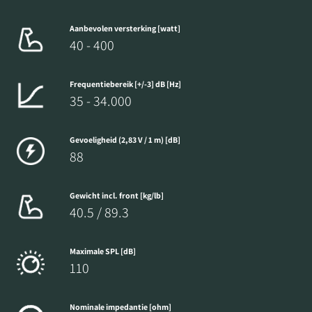
Aanbevolen versterking [watt]
40 - 400
Frequentiebereik [+/-3] dB [Hz]
35 - 34.000
Gevoeligheid (2,83 V / 1 m) [dB]
88
Gewicht incl. front [kg/lb]
40.5 / 89.3
Maximale SPL [dB]
110
Nominale impedantie [ohm]