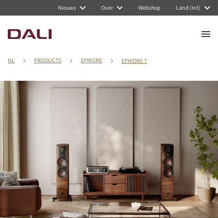
Nieuws
Over
Webshop
Land (Int)
NL
PRODUCTS
EPIKORE
EPIKORE 7