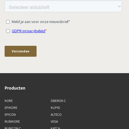
Producten
KORE
OBERON C
EPIKORE
KUPID
EPICON
ALTECO
RUBIKORE
VEGA
RUBICON C
KATCH