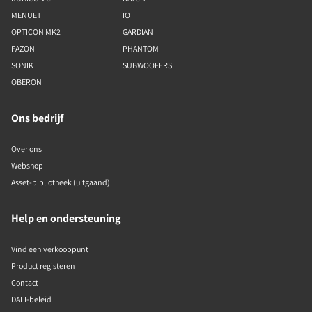
MENUET
IO
OPTICON MK2
GARDIAN
FAZON
PHANTOM
SONIK
SUBWOOFERS
OBERON
Ons bedrijf
Over ons
Webshop
Asset-bibliotheek (uitgaand)
Help en ondersteuning
Vind een verkooppunt
Product registeren
Contact
DALI-beleid