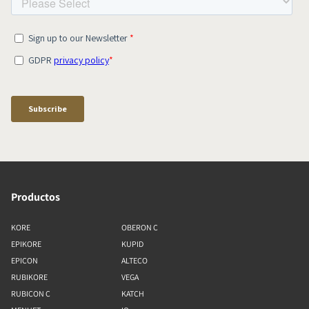
Productos
KORE
OBERON C
EPIKORE
KUPID
EPICON
ALTECO
RUBIKORE
VEGA
RUBICON C
KATCH