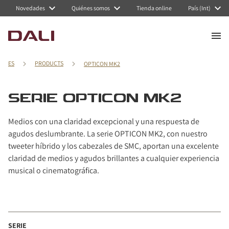
Navigated to Serie OPTICON MK2
Novedades
Quiénes somos
Tienda online
País (Int)
ES
PRODUCTS
OPTICON MK2
SERIE OPTICON MK2
Medios con una claridad excepcional y una respuesta de
agudos deslumbrante. La serie OPTICON MK2, con nuestro
tweeter híbrido y los cabezales de SMC, aportan una excelente
claridad de medios y agudos brillantes a cualquier experiencia
musical o cinematográfica.
SERIE