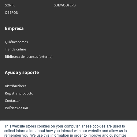
SONIK
SUBWOOFERS
OBERON
Empresa
Quiénes somos
Tienda online
Biblioteca de recursos (externa)
Ayuda y soporte
Distribuidores
Registrar producto
Contactar
Políticas de DALI
DALI A/S
This website stores cookies on your computer. These cookies are used to
collect information about how you interact with our website and allow us to
remember you. We use this information in order to improve and customize