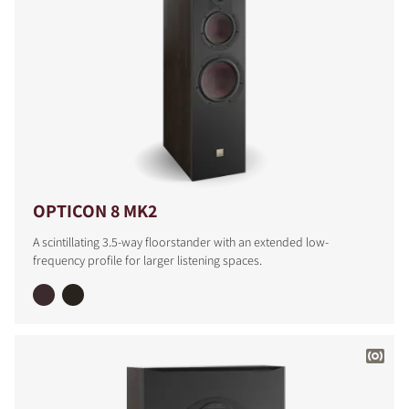
COMPARAR PRODUCTOS
OPTICON 8 MK2
A scintillating 3.5-way floorstander with an extended low-
frequency profile for larger listening spaces.