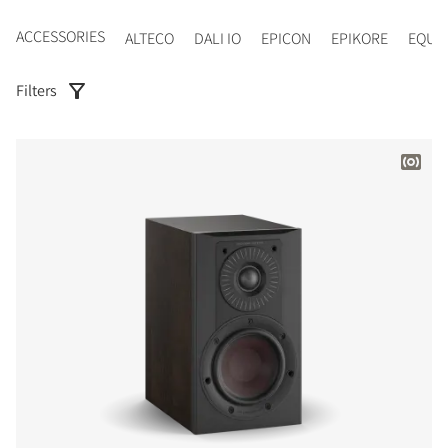
ACCESSORIES
ALTECO
DALI IO
EPICON
EPIKORE
EQUI
Filters