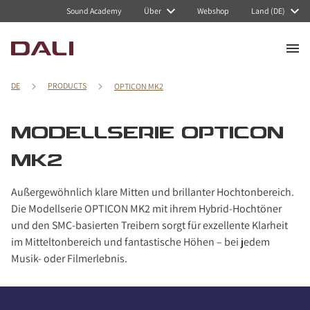
Navigated to Modellserie OPTICON MK2
Sound Academy
Über
Webshop
Land (DE)
DE
PRODUCTS
OPTICON MK2
MODELLSERIE OPTICON
MK2
Außergewöhnlich klare Mitten und brillanter Hochtonbereich.
Die Modellserie OPTICON MK2 mit ihrem Hybrid-Hochtöner
und den SMC-basierten Treibern sorgt für exzellente Klarheit
im Mitteltonbereich und fantastische Höhen – bei jedem
Musik- oder Filmerlebnis.