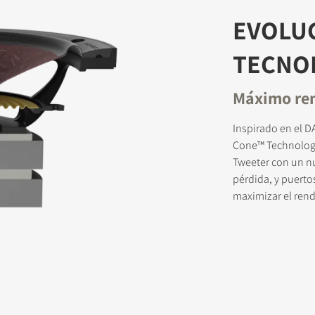
EVOLUC
TECNO
STRATE PARA DESCARGAR
Máximo ren
formulario de registro y accede al instante a todos los archivos para
s de nuestra web.
Inspirado en el D
Cone™ Technolog
Tweeter con un nu
pérdida, y puerto
maximizar el rend