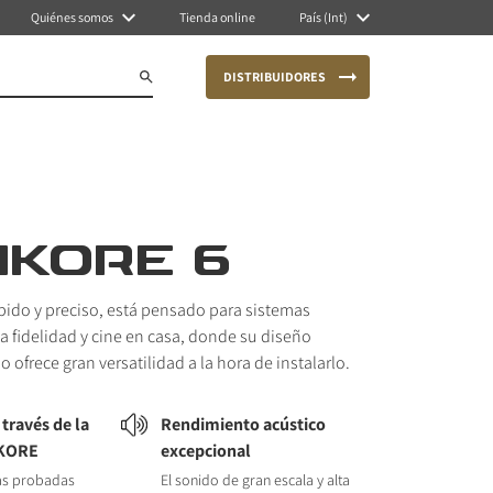
Quiénes somos
Tienda online
País (Int)
DISTRIBUIDORES
IKORE 6
pido y preciso, está pensado para sistemas
a fidelidad y cine en casa, donde su diseño
 ofrece gran versatilidad a la hora de instalarlo.
 través de la
Rendimiento acústico
 KORE
excepcional
ías probadas
El sonido de gran escala y alta