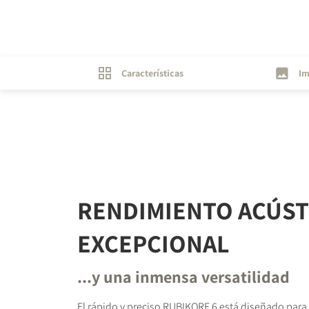
Características
Im
RENDIMIENTO ACÚST
EXCEPCIONAL
...y una inmensa versatilidad
El rápido y preciso RUBIKORE 6 está diseñado para