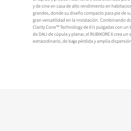
y de cine en casa de alto rendimiento en habitaci
grandes, donde su diseño compacto para pie de su
gran versatilidad en la instalación. Combinando d
Clarity Cone™ Technology de 6½ pulgadas con un t
de DALI de cúpula y planar, el RUBIKORE 6 crea un
COMPARAR PRODUC
extraordinario, de baja pérdida y amplia dispersió