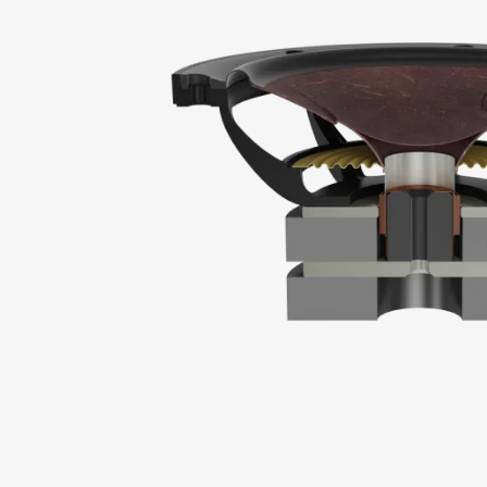
REGÍ
Rellena el 
bloqueado