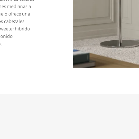
ones medianas a
elo ofrece una
os cabezales
weeter híbrido
 sonido
TOS
n.