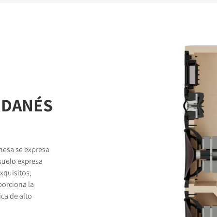
 DANÉS
anesa se expresa
suelo expresa
xquisitos,
porciona la
ica de alto