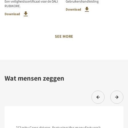
Een veiligheidscertificaat voor de DALI
Gebruikershandleiding
RUBIKORE.
Download
Download
SEE MORE
Wat mensen zeggen
"Clarity Cone drivers, featuring the manufacturer’s