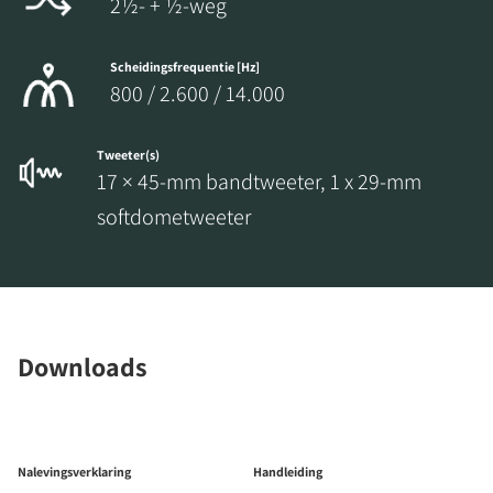
2½- + ½-weg
Scheidingsfrequentie [Hz]
800 / 2.600 / 14.000
Tweeter(s)
17 × 45-mm bandtweeter, 1 x 29-mm
softdometweeter
Downloads
Nalevingsverklaring
Handleiding