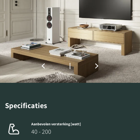
REGISTREER JE OM TE
DOWNLOADEN
Vul het formulier in om toegang te krijgen tot
alle vergrendelde downloadbestanden op de
website.
Specificaties
Aanbevolen versterking [watt]
40 - 200