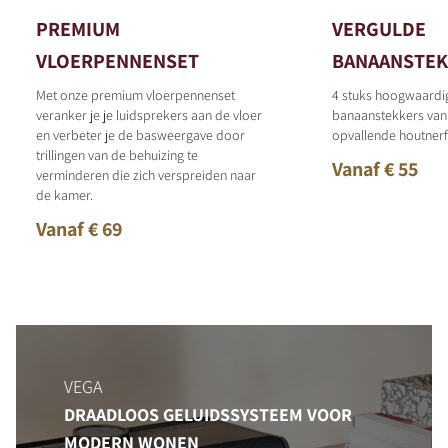
PREMIUM
VERGULDE
VLOERPENNENSET
BANAANSTEK
Met onze premium vloerpennenset
4 stuks hoogwaardi
veranker je je luidsprekers aan de vloer
banaanstekkers van
en verbeter je de basweergave door
opvallende houtnerf
trillingen van de behuizing te
Vanaf € 55
verminderen die zich verspreiden naar
de kamer.
Vanaf € 69
VEGA
DRAADLOOS GELUIDSSYSTEEM VOOR
MODERN WONEN