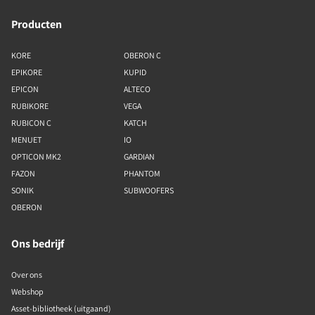
Producten
KORE
OBERON C
EPIKORE
KUPID
EPICON
ALTECO
RUBIKORE
VEGA
RUBICON C
KATCH
MENUET
IO
OPTICON MK2
GARDIAN
FAZON
PHANTOM
SONIK
SUBWOOFERS
OBERON
Ons bedrijf
Over ons
Webshop
Asset-bibliotheek (uitgaand)