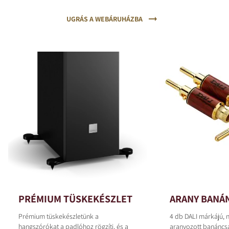
UGRÁS A WEBÁRUHÁZBA
PRÉMIUM TÜSKEKÉSZLET
ARANY BAN
Prémium tüskekészletünk a
4 db DALI márkájú, n
hangszórókat a padlóhoz rögzíti, és a
aranyozott banáncsa