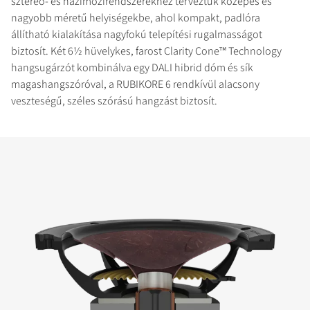
sztereó- és házimozirendszerekhez terveztük közepes és
nagyobb méretű helyiségekbe, ahol kompakt, padlóra
állítható kialakítása nagyfokú telepítési rugalmasságot
biztosít. Két 6½ hüvelykes, farost Clarity Cone™ Technology
hangsugárzót kombinálva egy DALI hibrid dóm és sík
magashangszóróval, a RUBIKORE 6 rendkívül alacsony
veszteségű, széles szórású hangzást biztosít.