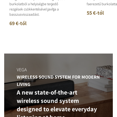
burkolatból a helyiségbe terjedő
faerezetű burkolatta
rezgések csökkentésével javítja a
55 €-tól
basszusvisszaadást.
69 €-tól
VEGA
WIRELESS SOUND SYSTEM FOR MODERN
LIVING
A new state-of-the-art
wireless sound system
designed to elevate everyday