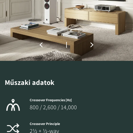
LETÖLTÉSHEZ
Töltse ki az űrlapot, hogy azonnal
hozzáférhessen a webhelyen található összes
zárolt letöltési fájlhoz.
Műszaki adatok
Crossover Frequencies [Hz]
800 / 2,600 / 14,000
Crossover Principle
2½ + ½-way