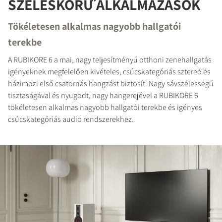
SZÉLESKÖRŰ ALKALMAZÁSOK
TERMÉKEK ÖSSZEHASONLÍTÁSA
Tökéletesen alkalmas nagyobb hallgatói
terekbe
A RUBIKORE 6 a mai, nagy teljesítményű otthoni zenehallgatás
igényeknek megfelelően kivételes, csúcskategóriás sztereó és
házimozi első csatornás hangzást biztosít. Nagy sávszélességű
tisztaságával és nyugodt, nagy hangerejével a RUBIKORE 6
tökéletesen alkalmas nagyobb hallgatói terekbe és igényes
csúcskategóriás audio rendszerekhez.
REGISZTRÁLJON A