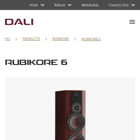
Hírek
Rólunk
Webáruház
Country (Int)
HU
PRODUCTS
RUBIKORE
RUBIKORE 6
RUBIKORE 6