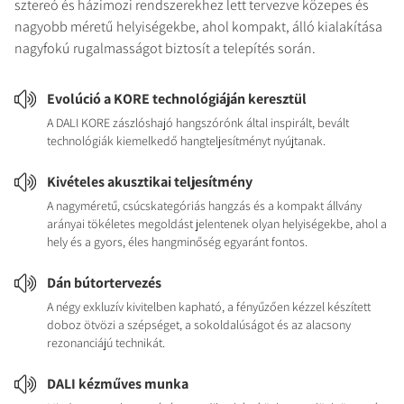
sztereó és házimozi rendszerekhez lett tervezve közepes és
nagyobb méretű helyiségekbe, ahol kompakt, álló kialakítása
nagyfokú rugalmasságot biztosít a telepítés során.
Evolúció a KORE technológiáján keresztül
A DALI KORE zászlóshajó hangszórónk által inspirált, bevált
technológiák kiemelkedő hangteljesítményt nyújtanak.
Kivételes akusztikai teljesítmény
A nagyméretű, csúcskategóriás hangzás és a kompakt állvány
arányai tökéletes megoldást jelentenek olyan helyiségekbe, ahol a
hely és a gyors, éles hangminőség egyaránt fontos.
Dán bútortervezés
A négy exkluzív kivitelben kapható, a fényűzően kézzel készített
doboz ötvözi a szépséget, a sokoldalúságot és az alacsony
rezonanciájú technikát.
DALI kézműves munka