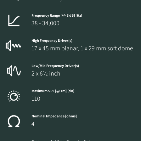
Frequency Range [+/- 3 dB] [Hz]
38 - 34,000
High Frequency Driver(s)
17 x 45 mm planar, 1 x 29 mm soft dome
Low/Mid Frequency Driver(s)
2 x 6½ inch
Maximum SPL [@ 1m] [dB]
110
Nominal Impedance [ohms]
4