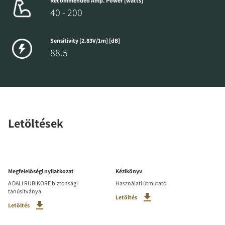
Recommended Amp. Power [watts]
40 - 200
Sensitivity [2.83V/1m] [dB]
88.5
Letöltések
Megfelelőségi nyilatkozat
Kézikönyv
A DALI RUBIKORE biztonsági
Használati útmutató
tanúsítványa
Letöltés
Letöltés