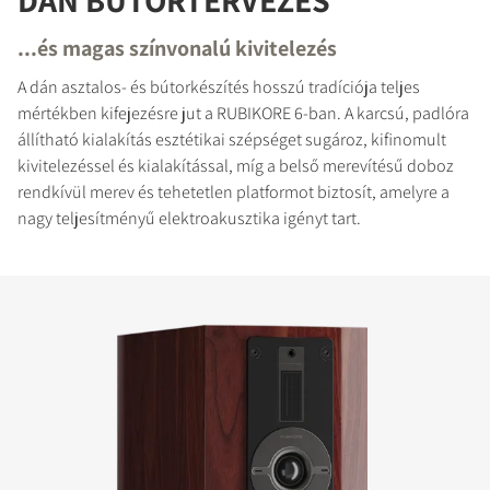
DÁN BÚTORTERVEZÉS
...és magas színvonalú kivitelezés
A dán asztalos- és bútorkészítés hosszú tradíciója teljes
mértékben kifejezésre jut a RUBIKORE 6-ban. A karcsú, padlóra
állítható kialakítás esztétikai szépséget sugároz, kifinomult
kivitelezéssel és kialakítással, míg a belső merevítésű doboz
rendkívül merev és tehetetlen platformot biztosít, amelyre a
nagy teljesítményű elektroakusztika igényt tart.