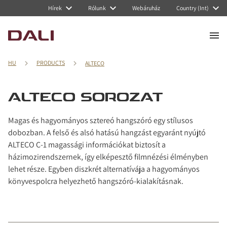
Navigated to ALTECO sorozat
Hírek
Rólunk
Webáruház
Country (Int)
HU
PRODUCTS
ALTECO
ALTECO SOROZAT
Magas és hagyományos sztereó hangszóró egy stílusos
dobozban. A felső és alsó hatású hangzást egyaránt nyújtó
ALTECO C-1 magassági információkat biztosít a
házimozirendszernek, így elképesztő filmnézési élményben
lehet része. Egyben diszkrét alternatívája a hagyományos
könyvespolcra helyezhető hangszóró-kialakításnak.