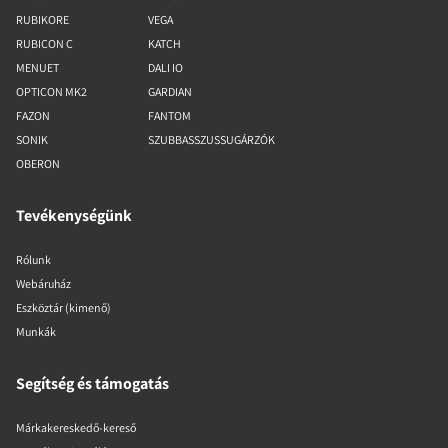
RUBIKORE
VEGA
RUBICON C
KATCH
MENUET
DALI IO
OPTICON MK2
GARDIAN
FAZON
FANTOM
SONIK
SZUBBASSZUSSUGÁRZÓK
OBERON
Tevékenységünk
Rólunk
Webáruház
Eszköztár (kimenő)
Munkák
Segítség és támogatás
Márkakereskedő-kereső