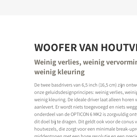
WOOFER VAN HOUTV
Weinig verlies, weinig vervormi
weinig kleuring
De twee basdrivers van 6,5 inch (16,5 cm) zijn on
onze geluidsdesignprincipes: weinig verlies, wein
weinig kleuring. De ideale driver laat alleen horen 
aanlevert. Er wordt niets toegevoegd en niets wegg
onderdeel van de OPTICON 6 MK2 is zorgvuldig o
dit doel bij te dragen. Dit geldt ook voor de conus
houtvezels, die zorgt voor een minimale break-up
middentonen met een hoge resolutie en een preci