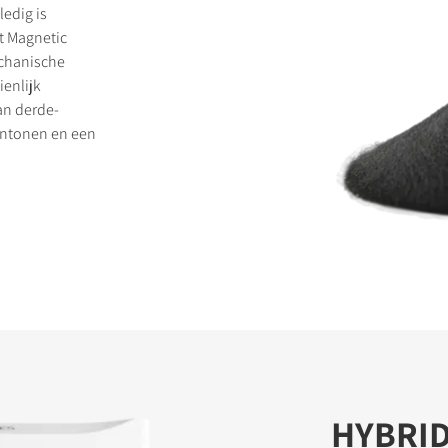
ledig is
t Magnetic
chanische
enlijk
an derde-
entonen en een
HYBRI