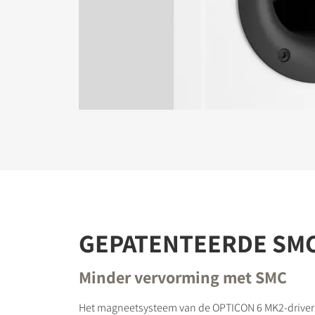
REGI
Vul het fo
de website
GEPATENTEERDE SM
Minder vervorming met SMC
Het magneetsysteem van de OPTICON 6 MK2-driver 