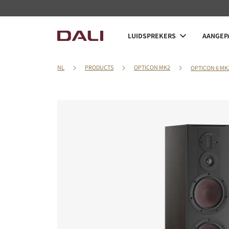
LUIDSPREKERS
AANGEPA
NL
PRODUCTS
OPTICON MK2
OPTICON 6 MK