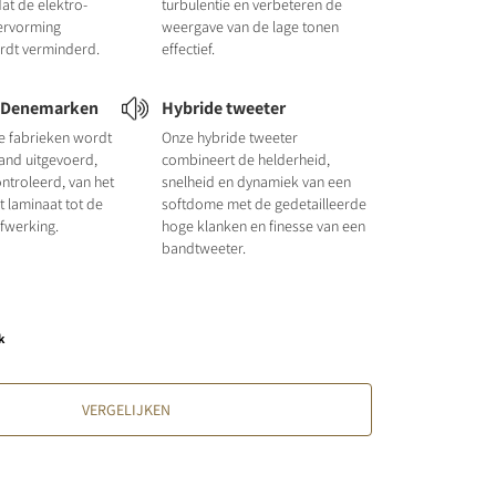
at de elektro-
turbulentie en verbeteren de
ervorming
weergave van de lage tonen
ordt verminderd.
effectief.
n Denemarken
Hybride tweeter
e fabrieken wordt
Onze hybride tweeter
hand uitgevoerd,
combineert de helderheid,
ntroleerd, van het
snelheid en dynamiek van een
t laminaat tot de
softdome met de gedetailleerde
fwerking.
hoge klanken en finesse van een
bandtweeter.
k
VERGELIJKEN