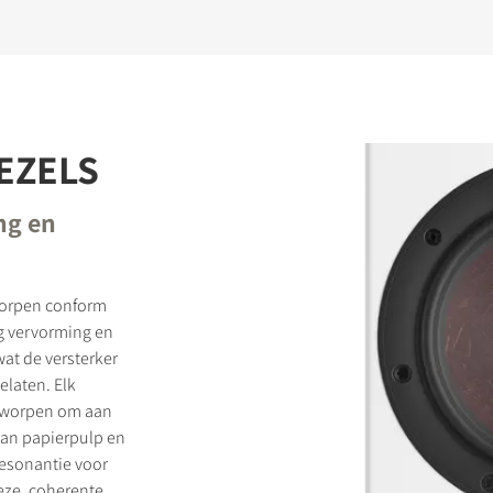
EZELS
ng en
tworpen conform
ig vervorming en
wat de versterker
elaten. Elk
ntworpen om aan
 van papierpulp en
resonantie voor
eze, coherente