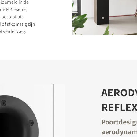
elderheid in de
de MK1-serie,
bestaat uit
of afkomstig zijn
of verder weg.
LIJKEN
AEROD
REFLE
Poortdesig
aerodynam