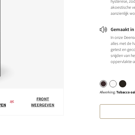
hysterese, zod
akoestische v
aanzienlijk w
Gemaakt i
In onze Deens
alles met de 
getest en geco
snijden van he
oppervlakte-a
Afwerking
:
Tobacco oa
FRONT
VEN
WEERGEVEN