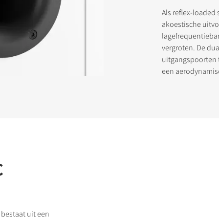
Als reflex-loade
akoestische uitv
lagefrequentieba
STREER JE OM TE DOWNLOADEN
vergroten. De dua
uitgangspoorten 
rmulier in om toegang te krijgen tot alle vergrendelde downloadbes
een aerodynamis
.
C
bestaat uit een