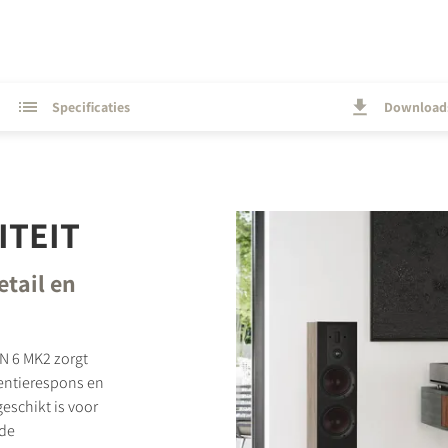
Specificaties
Download
ITEIT
tail en
N 6 MK2 zorgt
uentierespons en
eschikt is voor
ide