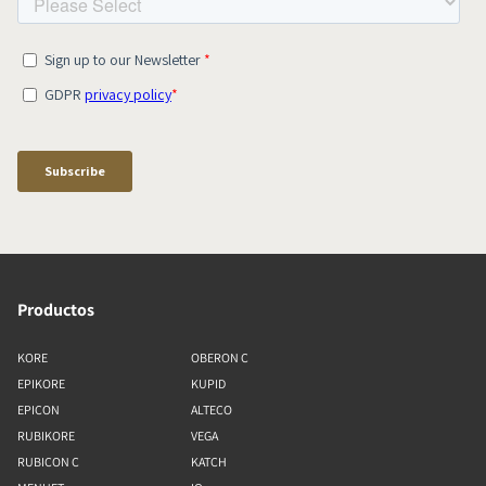
Productos
KORE
OBERON C
EPIKORE
KUPID
EPICON
ALTECO
RUBIKORE
VEGA
RUBICON C
KATCH