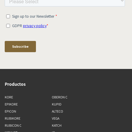
Productos
KORE
OBERON C
EPIKORE
KUPID
EPICON
ALTECO
RUBIKORE
VEGA
RUBICON C
KATCH