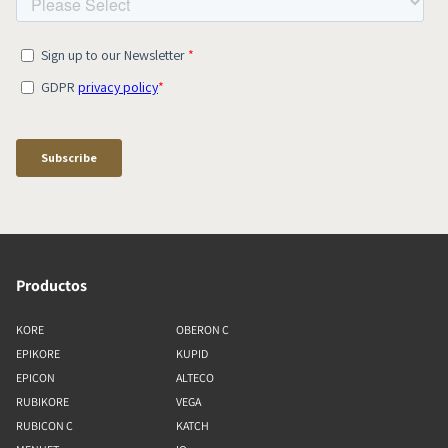
Productos
KORE
OBERON C
EPIKORE
KUPID
EPICON
ALTECO
RUBIKORE
VEGA
RUBICON C
KATCH