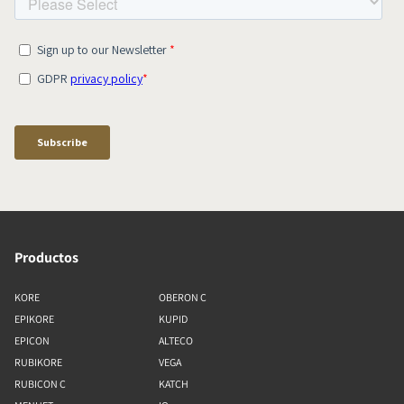
Productos
KORE
OBERON C
EPIKORE
KUPID
EPICON
ALTECO
RUBIKORE
VEGA
RUBICON C
KATCH