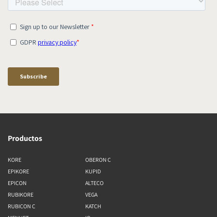
Productos
KORE
OBERON C
EPIKORE
KUPID
EPICON
ALTECO
RUBIKORE
VEGA
RUBICON C
KATCH