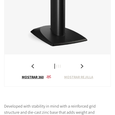
MOSTRAR 360
MOSTRAR REJILLA
Developed with stability in mind with a reinforced grid
structure and die-cast zinc base that adds weight and