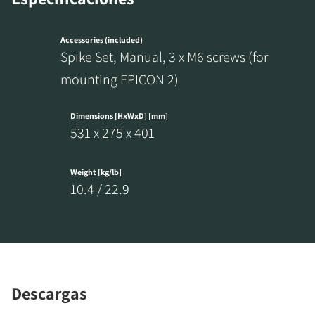
Accessories (included)
Spike Set, Manual, 3 x M6 screws (for
mounting EPICON 2)
Dimensions [HxWxD] [mm]
REGÍSTRATE PARA
531 x 275 x 401
DESCARGAR
Weight [kg/lb]
Rellena el formulario de registro y accede al
10.4 / 22.9
instante a todos los archivos para descargar
bloqueados de nuestra web.
Descargas