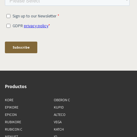
Productos
KORE
OBERON C
EPIKORE
KUPID
EPICON
ALTECO
RUBIKORE
VEGA
RUBICON C
KATCH
MENUET
IO