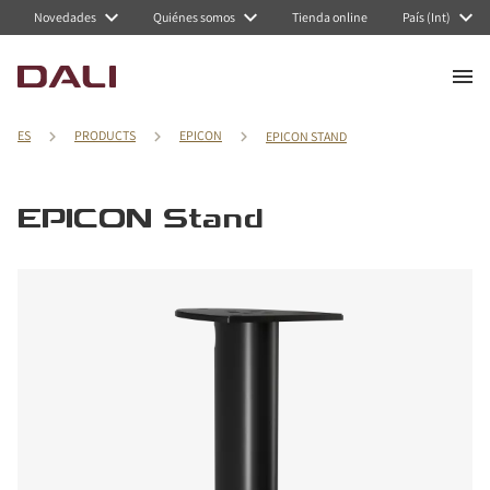
Novedades
Quiénes somos
Tienda online
País (Int)
ES
PRODUCTS
EPICON
EPICON STAND
EPICON Stand