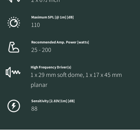
Maximum SPL [@ 1m] [dB]
110
Recommended Amp. Power [watts]
25 - 200
High Frequency Driver(s)
1 x 29 mm soft dome, 1 x 17 x 45 mm
planar
Sensitivity [2.83V/1m] [dB]
88