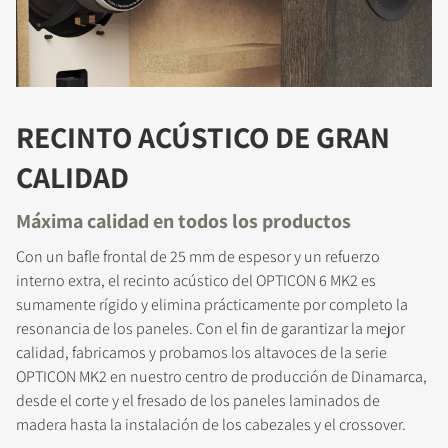
RECINTO ACÚSTICO DE GRAN
CALIDAD
Máxima calidad en todos los productos
Con un bafle frontal de 25 mm de espesor y un refuerzo
interno extra, el recinto acústico del OPTICON 6 MK2 es
sumamente rígido y elimina prácticamente por completo la
resonancia de los paneles. Con el fin de garantizar la mejor
REGÍSTRATE PARA
calidad, fabricamos y probamos los altavoces de la serie
OPTICON MK2 en nuestro centro de producción de Dinamarca,
DESCARGAR
desde el corte y el fresado de los paneles laminados de
madera hasta la instalación de los cabezales y el crossover.
Rellena el formulario de registro y accede al