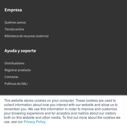
Empresa
Quiénes somos
Tienda online
Biblioteca de recursos (externa)
Ayuda y soporte
Distribuidores
Registrar producto
Contactar
Políticas de DALI
DALI A/S
This website stores cookies on your computer. These cookies are used to
collect information about how you interact with our website and allow us to
remember you. We use this information in order to improve and customize
Dali Allé 1
your browsing experience and for analytics and metrics about our visitors
Nørager
both on this website and other media. To find out more about the cookies we
Nordjylland
use, see our
Privacy Policy
.
9610