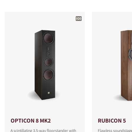
OPTICON 8 MK2
RUBICON 5
A scintillating 3.5-way floorstander with
Flawless soundstag