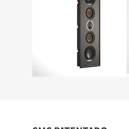
REGÍ
Rellena el 
bloqueado