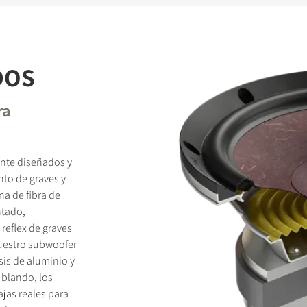
DOS
ra
nte diseñados y
to de graves y
a de fibra de
ntado,
reflex de graves
nuestro subwoofer
sis de aluminio y
 blando, los
jas reales para