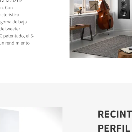
 altavoz de
ón. Con
cterística
 goma de baja
 de tweeter
 patentado, el S-
TOS
 un rendimiento
RECINT
PERFIL