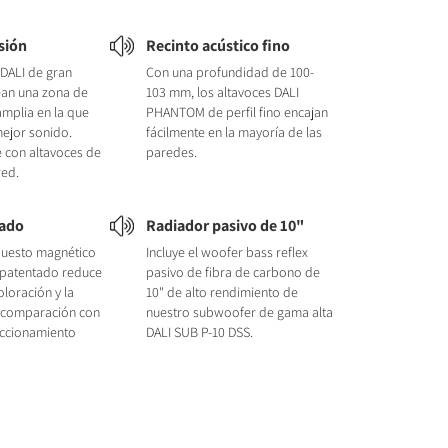
sión
Recinto acústico fino
 DALI de gran
Con una profundidad de 100-
ean una zona de
103 mm, los altavoces DALI
mplia en la que
PHANTOM de perfil fino encajan
mejor sonido.
fácilmente en la mayoría de las
 con altavoces de
paredes.
red.
tado
Radiador pasivo de 10"
uesto magnético
Incluye el woofer bass reflex
 patentado reduce
pasivo de fibra de carbono de
oloración y la
10" de alto rendimiento de
n comparación con
nuestro subwoofer de gama alta
accionamiento
DALI SUB P-10 DSS.