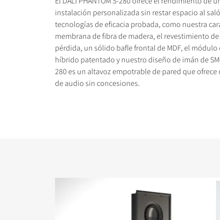
El DALI PHANTOM S-280 ofrece el rendimiento de un
instalación personalizada sin restar espacio al sal
tecnologías de eficacia probada, como nuestra cara
membrana de fibra de madera, el revestimiento de
pérdida, un sólido bafle frontal de MDF, el módulo
híbrido patentado y nuestro diseño de imán de SMC
COMPARAR PRODUC
280 es un altavoz empotrable de pared que ofrece
de audio sin concesiones.