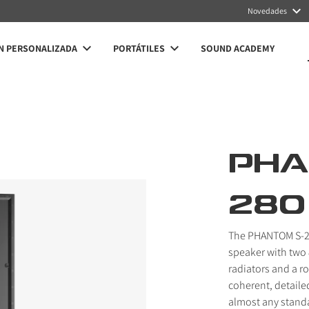
Novedades
N PERSONALIZADA
PORTÁTILES
SOUND ACADEMY
PHA
280
The PHANTOM S-28
speaker with two 
radiators and a ro
coherent, detailed
almost any standa