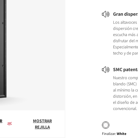
Gran disper
Los altavoces
dispersión cr
escucha más a
disfrutar del 
Especialmente
techo y de pa
SMC paten
Nuestro comp
blando (SMC)
al mínimo la c
distorsión, e
el diseño de 
convencional.
R
MOSTRAR
REJILLA
Finalizar
:
White