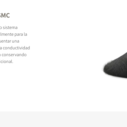
 SMC
o sistema
lmente para la
esentar una
a conductividad
ón conservando
cional.