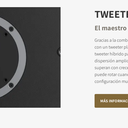
TWEET
El maestro 
Gracias a la com
con un tweeter p
tweeter híbrido 
dispersión amplio
superan con crece
puede rotar cuand
configuración mul
MÁS INFORMAC