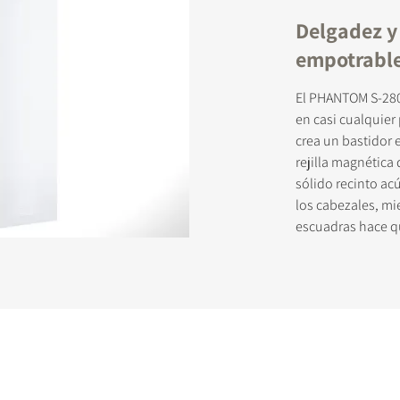
Delgadez y
empotrabl
STRATE PARA DESCARGAR
El PHANTOM S-280
en casi cualquier
formulario de registro y accede al instante a todos los archivos para
crea un bastidor 
s de nuestra web.
rejilla magnética 
sólido recinto ac
los cabezales, m
escuadras hace qu