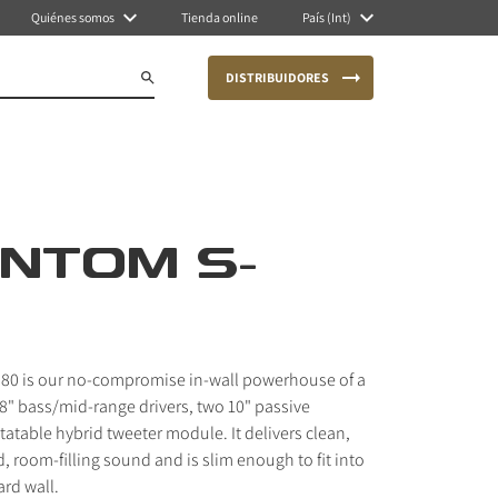
Quiénes somos
Tienda online
País (Int)
DISTRIBUIDORES
NTOM S-
0 is our no-compromise in-wall powerhouse of a
8" bass/mid-range drivers, two 10" passive
tatable hybrid tweeter module. It delivers clean,
, room-filling sound and is slim enough to fit into
rd wall.