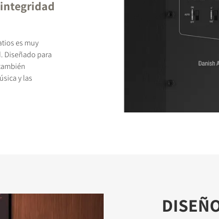
integridad
atios es muy
d. Diseñado para
 también
úsica y las
DISEÑO