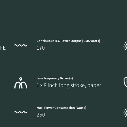
Continuous IEC Power Output [RMS watts]
LFE
170
Low Frequency Driver(s)
1 x 8 inch long stroke, paper
Max. Power Consumption [watts]
250