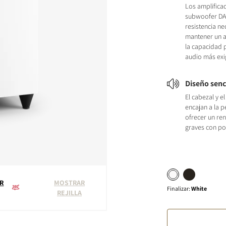
Los amplifica
subwoofer DAL
resistencia ne
mantener un a
la capacidad 
audio más exi
Diseño senc
El cabezal y el
encajan a la p
ofrecer un re
graves con po
R
MOSTRAR
Finalizar
:
White
REJILLA