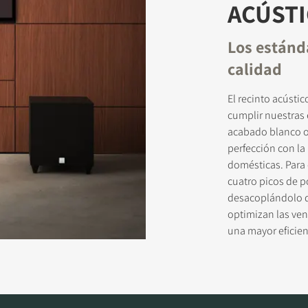
ACÚST
Los estánd
calidad
El recinto acústi
cumplir nuestras 
acabado blanco o 
perfección con la
domésticas. Para 
cuatro picos de p
desacoplándolo de
optimizan las ve
una mayor eficienc