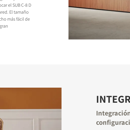
car el SUB C-8 D
pared. El tamaño
ho más fácil de
 gran
TOS
INTEGR
Integración
configurac