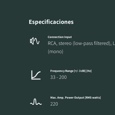
Especificaciones
Connection Input
RCA, stereo (low-pass filtered), 
(mono)
Frequency Range [+/- 3 dB] [Hz]
33 - 200
Max. Amp. Power Output [RMS watts]
220