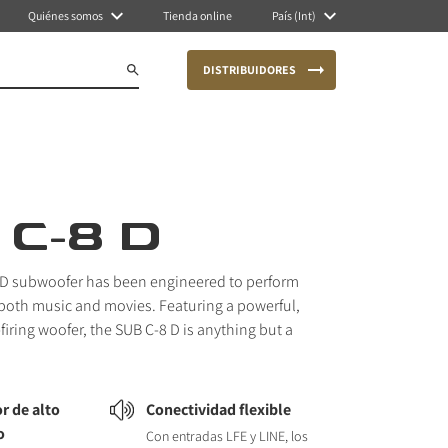
Quiénes somos
Tienda online
País (Int)
DISTRIBUIDORES
 C-8 D
 D subwoofer has been engineered to perform
 both music and movies. Featuring a powerful,
firing woofer, the SUB C-8 D is anything but a
r de alto
Conectividad flexible
o
Con entradas LFE y LINE, los