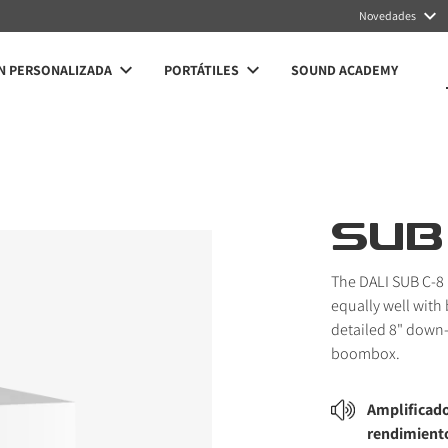
Novedades
N PERSONALIZADA
PORTÁTILES
SOUND ACADEMY
SUB
The DALI SUB C-8
equally well with
detailed 8" down-
boombox.
Amplificado
rendimient