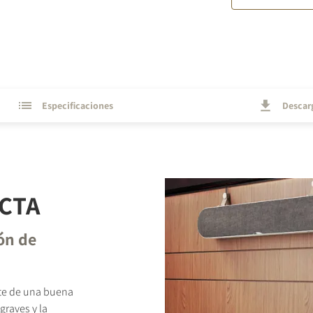
Especificaciones
Descar
ECTA
ón de
te de una buena
graves y la