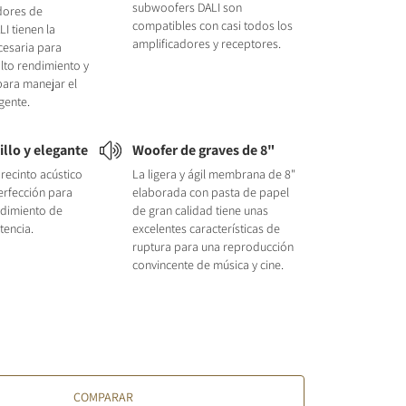
subwoofers DALI son
dores de
compatibles con casi todos los
I tienen la
amplificadores y receptores.
cesaria para
lto rendimiento y
para manejar el
gente.
illo y elegante
Woofer de graves de 8"
 recinto acústico
La ligera y ágil membrana de 8"
erfección para
elaborada con pasta de papel
ndimiento de
de gran calidad tiene unas
tencia.
excelentes características de
ruptura para una reproducción
convincente de música y cine.
COMPARAR