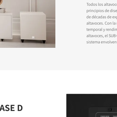
Todos los altavoc
principios de dis
de décadas de exp
STRATE PARA DESCARGAR
altavoces. Con l
temporal y rendim
formulario de registro y accede al instante a todos los archivos para
altavoces, el SUB
s de nuestra web.
sistema envolven
ASE D