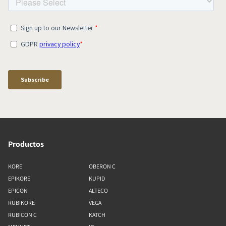
Productos
KORE
OBERON C
EPIKORE
KUPID
EPICON
ALTECO
RUBIKORE
VEGA
RUBICON C
KATCH