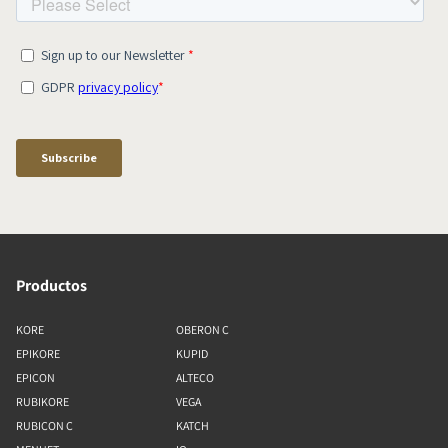
Productos
KORE
OBERON C
EPIKORE
KUPID
EPICON
ALTECO
RUBIKORE
VEGA
RUBICON C
KATCH