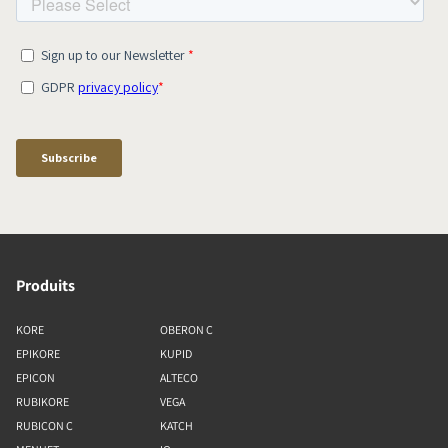
Produits
KORE
OBERON C
EPIKORE
KUPID
EPICON
ALTECO
RUBIKORE
VEGA
RUBICON C
KATCH