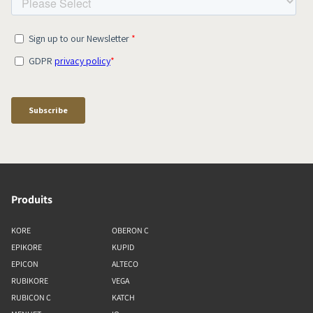
Produits
KORE
OBERON C
EPIKORE
KUPID
EPICON
ALTECO
RUBIKORE
VEGA
RUBICON C
KATCH