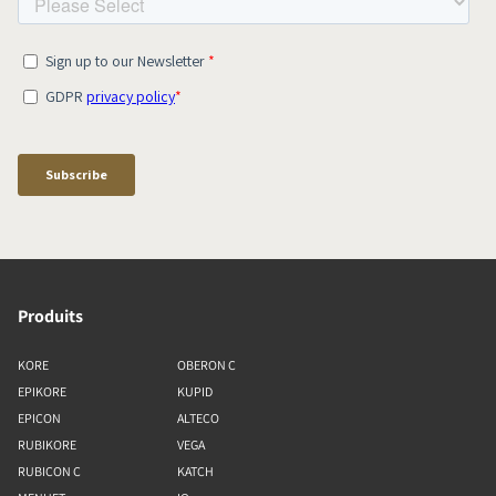
Produits
KORE
OBERON C
EPIKORE
KUPID
EPICON
ALTECO
RUBIKORE
VEGA
RUBICON C
KATCH