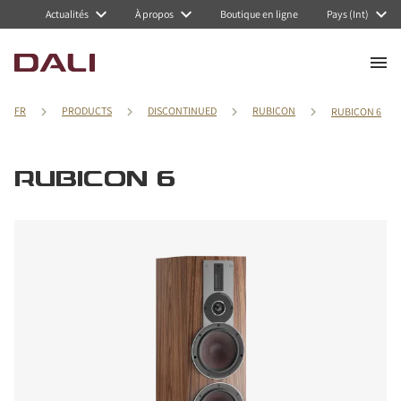
Actualités
À propos
Boutique en ligne
Pays (Int)
FR
PRODUCTS
DISCONTINUED
RUBICON
RUBICON 6
RUBICON 6