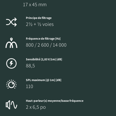
17 x 45 mm
Principe de filtrage
2½ + ½ voies
Fréquence de filtrage [Hz]
800 / 2 600 / 14 000
Sensibilité (2,83 V/1m) [dB]
88,5
SPL maximum [@ 1m] [dB]
110
Haut-parleur(s) moyenne/basse fréquence
2 x 6,5 po