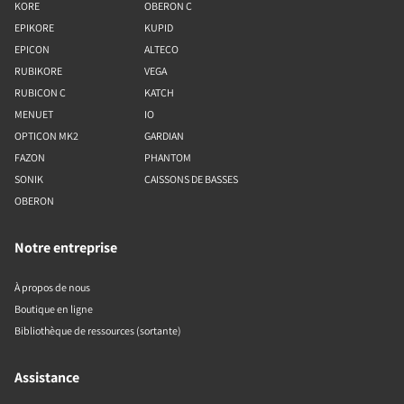
KORE
OBERON C
EPIKORE
KUPID
EPICON
ALTECO
RUBIKORE
VEGA
RUBICON C
KATCH
MENUET
IO
OPTICON MK2
GARDIAN
FAZON
PHANTOM
SONIK
CAISSONS DE BASSES
OBERON
Notre entreprise
À propos de nous
Boutique en ligne
Bibliothèque de ressources (sortante)
Assistance