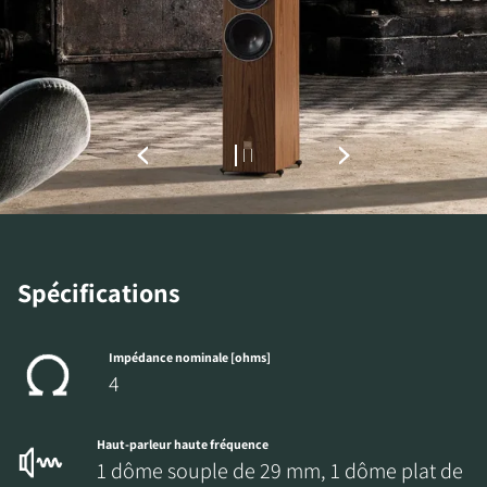
INSCRIVEZ-VOUS POUR
ACCÉDER AUX
TÉLÉCHARGEMENTS
Remplissez ce formulaire pour accéder
directement à tous les fichiers en
téléchargement verrouillés de notre site Web.
Spécifications
Impédance nominale [ohms]
4
Haut-parleur haute fréquence
1 dôme souple de 29 mm, 1 dôme plat de