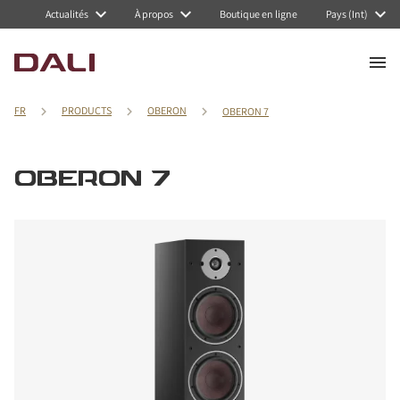
Actualités
À propos
Boutique en ligne
Pays (Int)
FR
PRODUCTS
OBERON
OBERON 7
OBERON 7