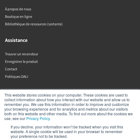
À propos de nous
Boutique en ligne
Bibliothèque de ressources (sortante)
Assistance
Trouver un revendeur
Enregistrer le produit
Contact
Politiques DALI
DALI A/S
This website stores cookies on your computer. These cookies are used to
collect information about how you interact with our website and allow us to
remember you. We use this information in order to improve and customize
Dali Allé 1
your browsing experience and for analytics and metrics about our visitors
Nørager
both on this website and other media. To find out more about the cookies we
Nordjylland
use, see our
Privacy Policy
.
9610
If you decline, your information won’t be tracked when you visit this
Danemark
website. A single cookie will be used in your browser to remember
+45 9672 1155
your preference not to be tracked.