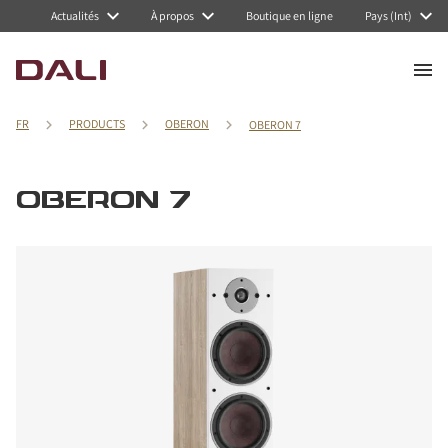
Actualités
À propos
Boutique en ligne
Pays (Int)
FR
PRODUCTS
OBERON
OBERON 7
OBERON 7