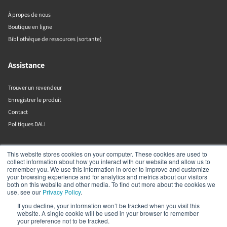
À propos de nous
Boutique en ligne
Bibliothèque de ressources (sortante)
Assistance
Trouver un revendeur
Enregistrer le produit
Contact
Politiques DALI
DALI A/S
This website stores cookies on your computer. These cookies are used to
collect information about how you interact with our website and allow us to
remember you. We use this information in order to improve and customize
Dali Allé 1
your browsing experience and for analytics and metrics about our visitors
Nørager
both on this website and other media. To find out more about the cookies we
Nordjylland
use, see our
Privacy Policy
.
9610
If you decline, your information won’t be tracked when you visit this
Danemark
website. A single cookie will be used in your browser to remember
+45 9672 1155
your preference not to be tracked.