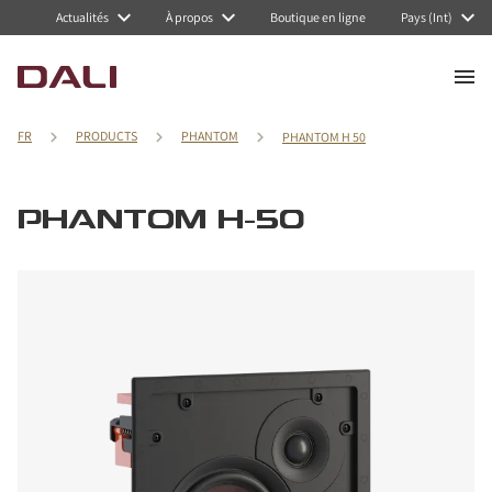
Actualités
À propos
Boutique en ligne
Pays (Int)
FR
PRODUCTS
PHANTOM
PHANTOM H 50
PHANTOM H-50