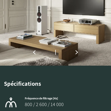
INSCRIVEZ-VOUS POUR
ACCÉDER AUX
TÉLÉCHARGEMENTS
Remplissez ce formulaire pour accéder
directement à tous les fichiers en
téléchargement verrouillés de notre site Web.
Spécifications
Fréquence de filtrage [Hz]
800 / 2 600 / 14 000