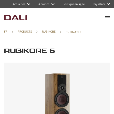
Actualités
À propos
Boutique en ligne
Pays (Int)
FR
PRODUCTS
RUBIKORE
RUBIKORE 6
RUBIKORE 6