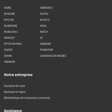
KORE
OBERON C
EPIKORE
KUPID
EPICON
ALTECO
RUBIKORE
VEGA
RUBICON C
KATCH
MENUET
IO
OPTICON MK2
GARDIAN
FAZON
PHANTOM
SONIK
CAISSONS DE BASSES
OBERON
Notre entreprise
À propos de nous
Boutique en ligne
Bibliothèque de ressources (sortante)
Assistance