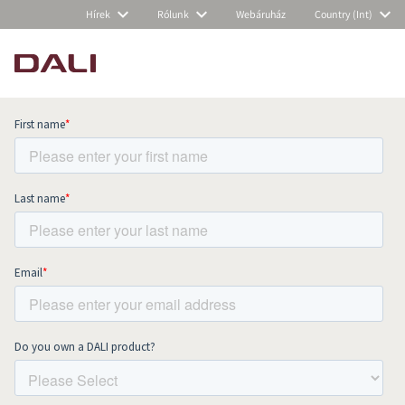
Hírek
Rólunk
Webáruház
Country (Int)
Subscribe to our newsletter and stay
up to date with all news and events.
COMPARE PRODUCTS