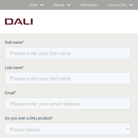
Hírek
Rólunk
Webáruház
Country (Int)
Subscribe to our newsletter and stay
up to date with all news and events.
COMPARE PRODUCTS