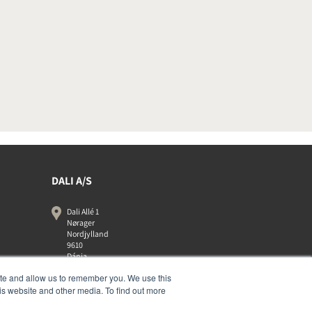
DALI A/S
Dali Allé 1
Nørager
Nordjylland
9610
Dánia
+45 9672 1155
ite and allow us to remember you. We use this
is website and other media. To find out more