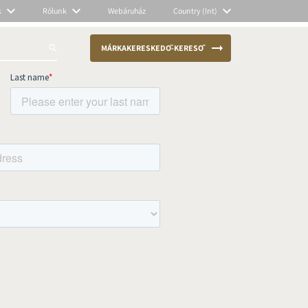
k
Rólunk
Webáruház
Country (Int)
MÁRKAKERESKEDŐ-KERESŐ