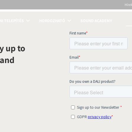
Híre
NI TELEPÍTÉS
HORDOZHATÓ
SOUND ACADEMY
S
y up to
 and