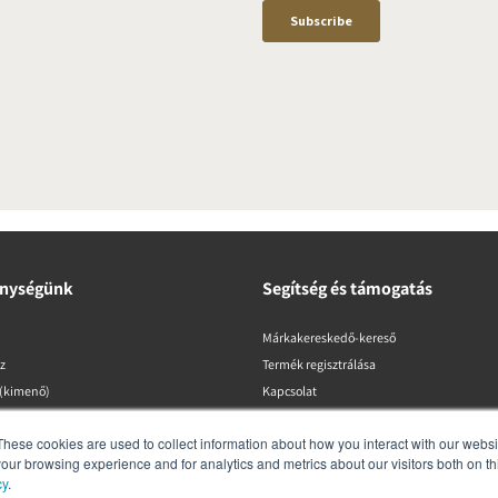
nységünk
Segítség és támogatás
Márkakereskedő-kereső
z
Termék regisztrálása
 (kimenő)
Kapcsolat
Garancia és biztonság
These cookies are used to collect information about how you interact with our webs
DALI szabályzatok
our browsing experience and for analytics and metrics about our visitors both on th
cy
.