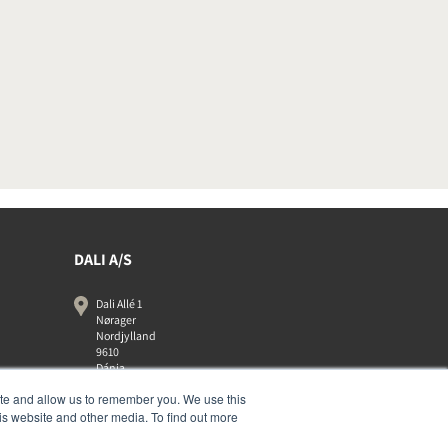
DALI A/S
Dali Allé 1
Nørager
Nordjylland
9610
Dánia
+45 9672 1155
ite and allow us to remember you. We use this
is website and other media. To find out more