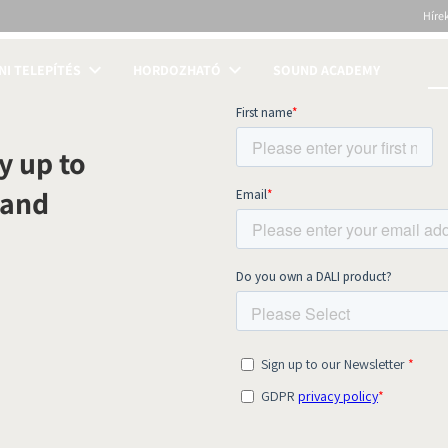
Híre
NI TELEPÍTÉS
HORDOZHATÓ
SOUND ACADEMY
S
y up to
 and