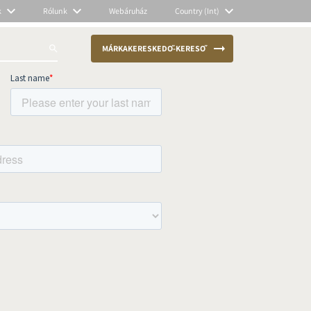
k
Rólunk
Webáruház
Country (Int)
MÁRKAKERESKEDŐ-KERESŐ