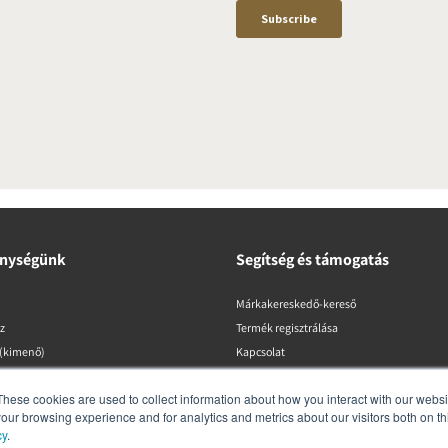
nységünk
Segítség és támogatás
Márkakereskedő-kereső
z
Termék regisztrálása
 (kimenő)
Kapcsolat
Garancia és biztonság
These cookies are used to collect information about how you interact with our webs
DALI szabályzatok
our browsing experience and for analytics and metrics about our visitors both on th
cy
.