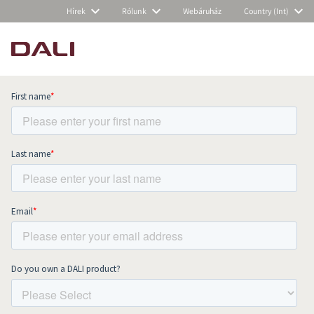
Hírek
Rólunk
Webáruház
Country (Int)
Subscribe to our newsletter and stay
up to date with all news and events.
COMPARE PRODUCTS