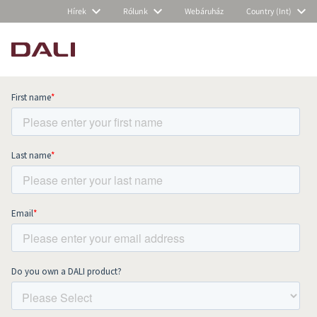
Hírek
Rólunk
Webáruház
Country (Int)
Subscribe to our newsletter and stay
up to date with all news and events.
COMPARE PRODUCTS