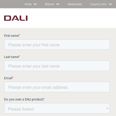
Hírek
Rólunk
Webáruház
Country (Int)
Subscribe to our newsletter and stay
up to date with all news and events.
COMPARE PRODUCTS